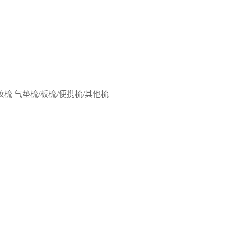
妆梳
气垫梳/板梳/便携梳/其他梳