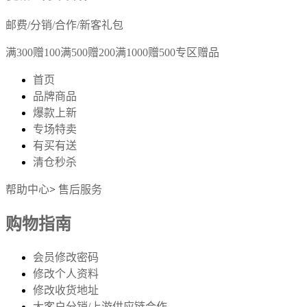
邮费/分销/合作/新客礼包
满300赠100满500赠200满1000赠500专区赠品
首页
品牌商品
爆款上新
专场特卖
有买有送
清仓秒杀
帮助中心
>
售后服务
购物指南
会员修改密码
修改个人资料
修改收货地址
大客户分销/上游供应链合作