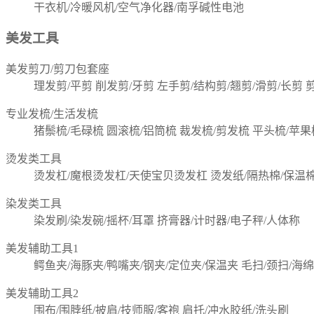
干衣机/冷暖风机/空气净化器/南孚碱性电池
美发工具
美发剪刀/剪刀包套座
理发剪/平剪
削发剪/牙剪
左手剪/结构剪/翘剪/滑剪/长剪
专业发梳/生活发梳
猪鬃梳/毛碌梳
圆滚梳/铝筒梳
裁发梳/剪发梳
平头梳/苹果
烫发类工具
烫发杠/魔根烫发杠/天使宝贝烫发杠
烫发纸/隔热棉/保温
染发类工具
染发刷/染发碗/摇杯/耳罩
挤膏器/计时器/电子秤/人体称
美发辅助工具1
鳄鱼夹/海豚夹/鸭嘴夹/钢夹/定位夹/保温夹
毛扫/颈扫/海绵
美发辅助工具2
围布/围脖纸/披肩/技师服/客袍
肩托/冲水胶纸/洗头刷