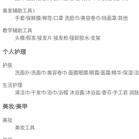
美发辅助工具3
手套/保鲜膜/棉签/口罩
洗脸巾/美容卷巾/挡面罩/其他
教学辅助工具
头模/假发/接发片
接发枪/接卸胶水/支架
个人护理
护肤
洗面扑/洗面巾/美容卷巾
面膜眼膜/眼霜/面霜/精华/保湿/
生活护理
清洁巾/干发巾/浴巾/浴帽
沐浴露/沐浴盐/香芬/手工皂
润肤
美妆/美甲
美妆
美妆工具