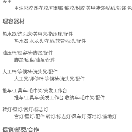
美甲
甲油彩胶
雕花胶/可卸胶/底胶/封胶
美甲装饰/贴纸/钻饰
色
理容器材
热水器/洗头床/美容床/指压床/配件
热水器
水龙头/花洒/软管/枕头/配件
油压椅/理容椅/脚踏/配件
脚踏/底盘/油泵/配件
大工椅/等候椅/洗头凳/配件
大工凳/师傅椅
等候椅/洗头凳/配件
推车/工具车/毛巾架/美发工作台
推车/工具车/美发工作台
收纳车/毛巾架/配件
转灯/壁灯/宫灯/标志灯
宫灯/壁灯/配件
转灯/标志灯/风车灯
落地灯/座地灯
促销/邮费/合作