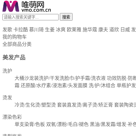
搜索
发歌
卡拉酷
慕川琦
生姜
冰爽
欧莱雅
施华蔻
康夫
道欣
日威
发
我的购物车
全部商品分类
美发产品
洗护
大桶沙龙装洗护/干发洗脸巾/护手霜/洗衣液
功效防脱·防
霜
还原酸/水疗素/浸泡素/头发面膜
洗/护/沐组合
单瓶护发
烫发
冷烫/生化烫/塑型烫
套装直发烫/离子烫/矫正膏
套装陶瓷
漂染色彩
单支染膏/色板
双氧/漂粉/毛白/褪色
黑油/黑发霜/增发·补