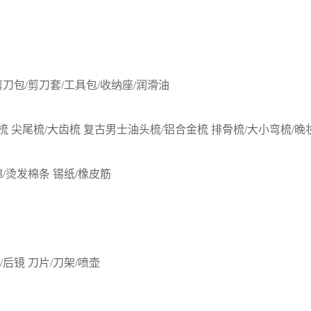
剪刀包/剪刀套/工具包/收纳座/润滑油
梳
尖尾梳/大齿梳
复古男士油头梳/铝合金梳
排骨梳/大小弯梳/晚
棉/烫发棉条
锡纸/橡皮筋
/后镜
刀片/刀架/喷壶