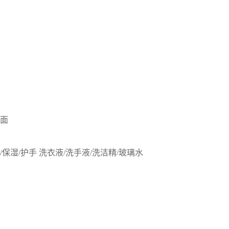
洁面
/保湿/护手
洗衣液/洗手液/洗洁精/玻璃水