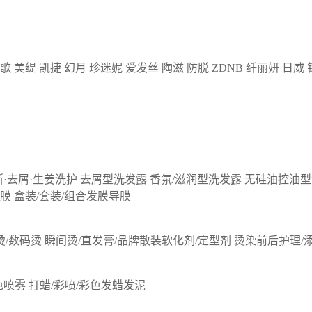
歌
美缇
凯捷
幻月
珍迷妮
爱发丝
陶滋
防脱
ZDNB
纤丽妍
日威
断·去屑·生姜洗护
去屑型洗发露
香氛/滋润型洗发露
无硅油控油型
膜
盒装/套装/组合发膜导膜
烫/数码烫
瞬间烫/直发膏/品牌散装软化剂/定型剂
烫染前后护理/
色喷雾
打蜡/彩喷/彩色发蜡发泥