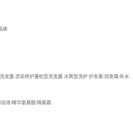
铭峰
洗发露
烫染修护蓬松型洗发露
冰爽型洗护
护发素/润发霜/补水
添加液/精华氨基酸/隔离霜