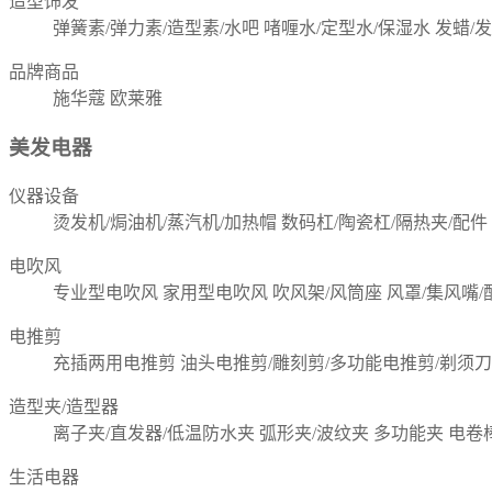
造型饰发
弹簧素/弹力素/造型素/水吧
啫喱水/定型水/保湿水
发蜡/
品牌商品
施华蔻
欧莱雅
美发电器
仪器设备
烫发机/焗油机/蒸汽机/加热帽
数码杠/陶瓷杠/隔热夹/配件
电吹风
专业型电吹风
家用型电吹风
吹风架/风筒座
风罩/集风嘴/
电推剪
充插两用电推剪
油头电推剪/雕刻剪/多功能电推剪/剃须刀
造型夹/造型器
离子夹/直发器/低温防水夹
弧形夹/波纹夹
多功能夹
电卷
生活电器