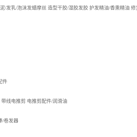
发泥/发乳/泡沫发蜡摩丝
造型干胶/湿胶发胶
护发精油/香熏精油
修
配件
带线电推剪
电推剪配件/润滑油
棒/卷发器