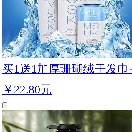
买1送1加厚珊瑚绒干发巾·
￥
22.80元