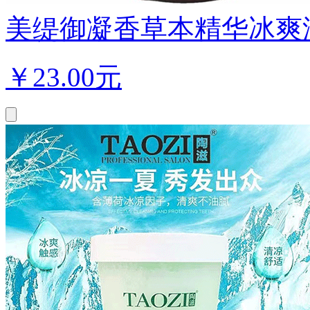
美缇御凝香草本精华冰爽滋
￥
23.00元