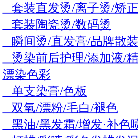
套装直发烫/离子烫/矫
套装陶瓷烫/数码烫
瞬间烫/直发膏/品牌散装
烫染前后护理/添加液/精
漂染色彩
单支染膏/色板
双氧/漂粉/毛白/褪色
黑油/黑发霜/增发·补色