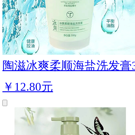
陶滋冰爽柔顺海盐洗发膏3
￥
12.80元