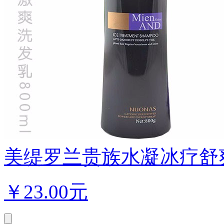
美缇罗兰贵族水凝冰疗舒爽
￥
23.00元