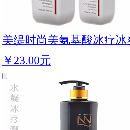
美缇时尚美氨基酸冰疗冰爽滋
￥
23.00元