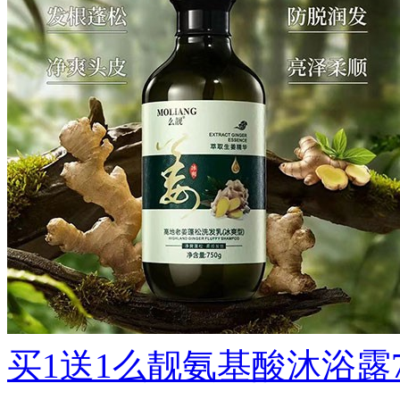
买1送1么靓氨基酸沐浴露750