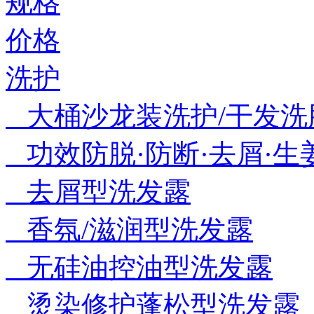
规格
价格
洗护
大桶沙龙装洗护/干发洗脸
功效防脱·防断·去屑·生
去屑型洗发露
香氛/滋润型洗发露
无硅油控油型洗发露
烫染修护蓬松型洗发露