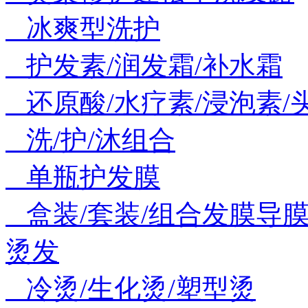
冰爽型洗护
护发素/润发霜/补水霜
还原酸/水疗素/浸泡素/
洗/护/沐组合
单瓶护发膜
盒装/套装/组合发膜导
烫发
冷烫/生化烫/塑型烫