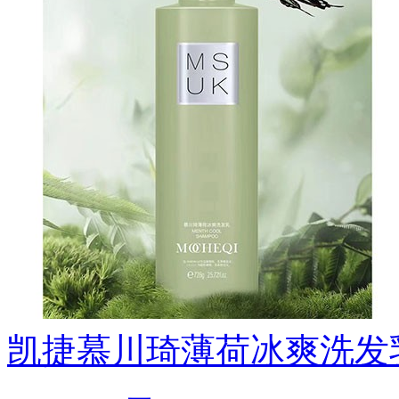
凯捷慕川琦薄荷冰爽洗发乳72