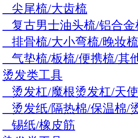
尖尾梳/大齿梳
复古男士油头梳/铝合金
排骨梳/大小弯梳/晚妆
气垫梳/板梳/便携梳/其
烫发类工具
烫发杠/魔根烫发杠/天
烫发纸/隔热棉/保温棉/
锡纸/橡皮筋