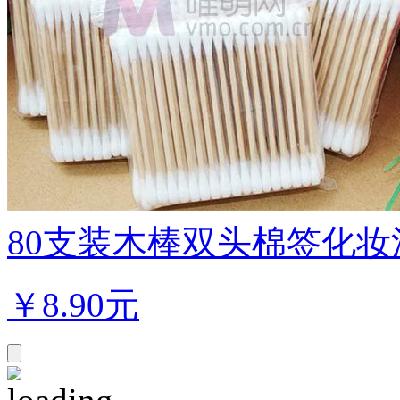
80支装木棒双头棉签化妆清
￥
8.90元