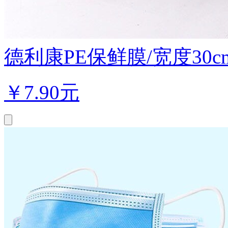
德利康PE保鲜膜/宽度30cm×2
￥
7.90元