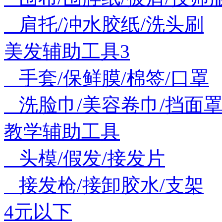
肩托/冲水胶纸/洗头刷
美发辅助工具3
手套/保鲜膜/棉签/口罩
洗脸巾/美容卷巾/挡面罩
教学辅助工具
头模/假发/接发片
接发枪/接卸胶水/支架
4元以下