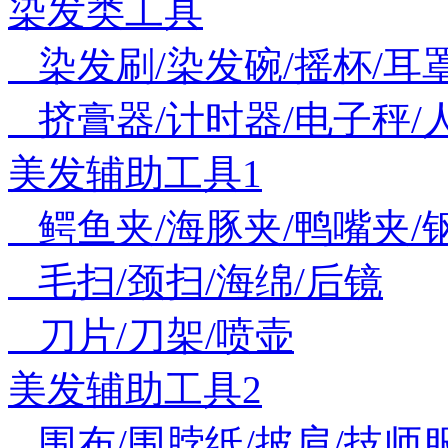
染发类工具
染发刷/染发碗/摇杯/耳
挤膏器/计时器/电子秤/
美发辅助工具1
鳄鱼夹/海豚夹/鸭嘴夹/
毛扫/颈扫/海绵/后镜
刀片/刀架/喷壶
美发辅助工具2
围布/围脖纸/披肩/技师