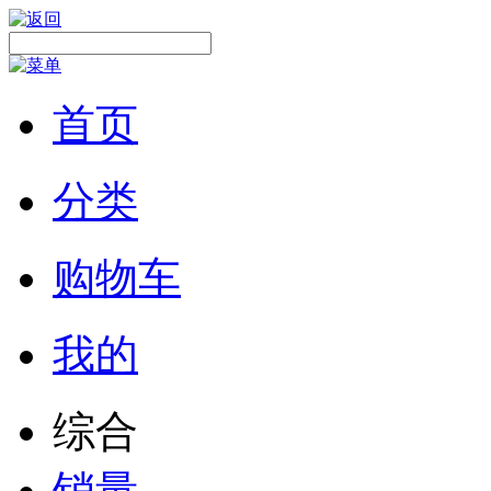
首页
分类
购物车
我的
综合
销量