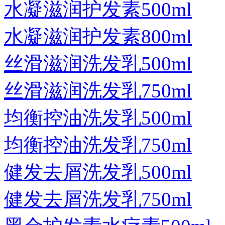
水凝滋润护发素500ml
水凝滋润护发素800ml
丝滑滋润洗发乳500ml
丝滑滋润洗发乳750ml
均衡控油洗发乳500ml
均衡控油洗发乳750ml
健发去屑洗发乳500ml
健发去屑洗发乳750ml