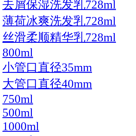
去屑保湿洗发乳728ml
薄荷冰爽洗发乳728ml
丝滑柔顺精华乳728ml
800ml
小管口直径35mm
大管口直径40mm
750ml
500ml
1000ml