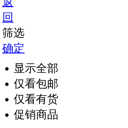
筛选
确定
显示全部
仅看包邮
仅看有货
促销商品