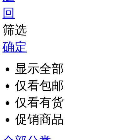
筛选
确定
显示全部
仅看包邮
仅看有货
促销商品