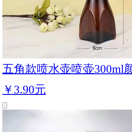
五角款喷水壶喷壶300ml
￥
3.90元