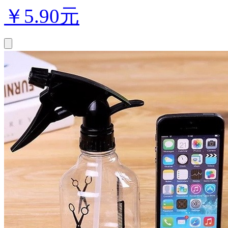
￥
5.90元