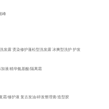
铭峰
洗发露
烫染修护蓬松型洗发露
冰爽型洗护
护发
添加液/精华氨基酸/隔离霜
复霜/修护液
复古发油/碎发整理膏/造型胶