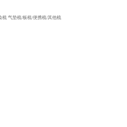
妆梳
气垫梳/板梳/便携梳/其他梳