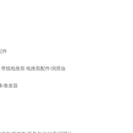
配件
带线电推剪
电推剪配件/润滑油
棒/卷发器