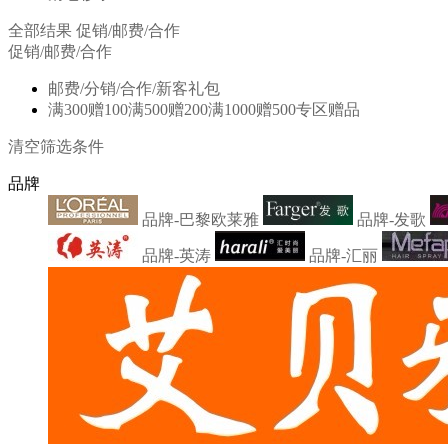
全部结果
促销/邮费/合作
促销/邮费/合作
邮费/分销/合作/新客礼包
满300赠100满500赠200满1000赠500专区赠品
清空筛选条件
品牌
品牌-巴黎欧莱雅
品牌-发歌
品牌-英涛
品牌-汇丽