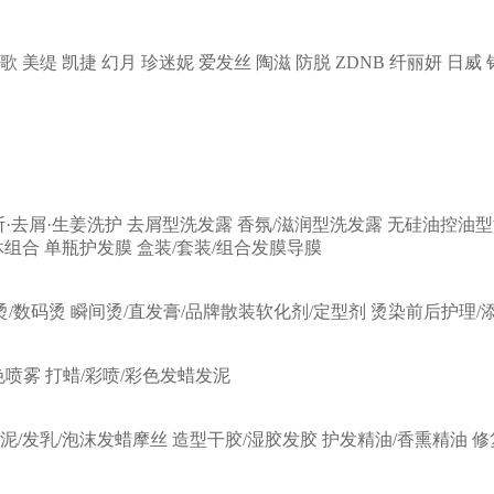
歌
美缇
凯捷
幻月
珍迷妮
爱发丝
陶滋
防脱
ZDNB
纤丽妍
日威
断·去屑·生姜洗护
去屑型洗发露
香氛/滋润型洗发露
无硅油控油型
沐组合
单瓶护发膜
盒装/套装/组合发膜导膜
烫/数码烫
瞬间烫/直发膏/品牌散装软化剂/定型剂
烫染前后护理/
色喷雾
打蜡/彩喷/彩色发蜡发泥
发泥/发乳/泡沫发蜡摩丝
造型干胶/湿胶发胶
护发精油/香熏精油
修