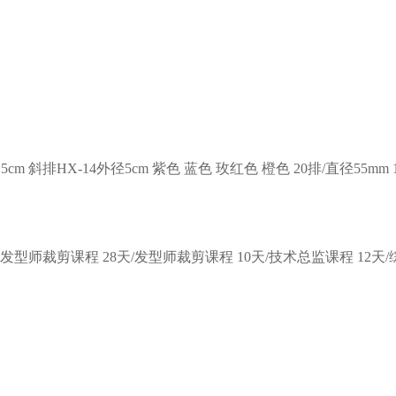
5cm
斜排HX-14外径5cm
紫色
蓝色
玫红色
橙色
20排/直径55mm
级发型师裁剪课程
28天/发型师裁剪课程
10天/技术总监课程
12天