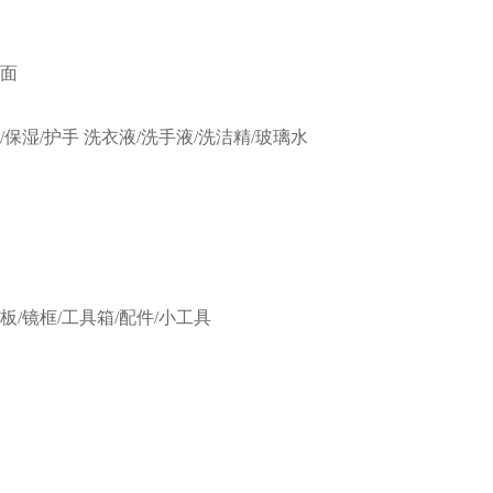
洁面
/保湿/护手
洗衣液/洗手液/洗洁精/玻璃水
板/镜框/工具箱/配件/小工具