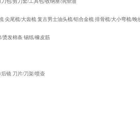
剪刀包/剪刀套/工具包/收纳座/润滑油
梳
尖尾梳/大齿梳
复古男士油头梳/铝合金梳
排骨梳/大小弯梳/晚
棉/烫发棉条
锡纸/橡皮筋
/后镜
刀片/刀架/喷壶