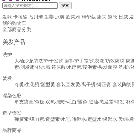
搜索
发歌
卡拉酷
慕川琦
生姜
冰爽
欧莱雅
施华蔻
康夫
道欣
日威
发
我的购物车
全部商品分类
美发产品
洗护
大桶沙龙装洗护/干发洗脸巾/护手霜/洗衣液
功效防脱·防
素/润发霜/补水霜
还原酸/水疗素/浸泡素/头发面膜
洗/护/
烫发
冷烫/生化烫/塑型烫
套装直发烫/离子烫/矫正膏
套装陶瓷
漂染色彩
单支染膏/色板
双氧/漂粉/毛白/褪色
黑油/黑发霜/增发·补
造型饰发
弹簧素/弹力素/造型素/水吧
啫喱水/定型水/保湿水
发蜡/
品牌商品