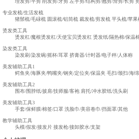
理发剪/平剪
削发剪/牙剪
左手剪/结构剪/翘剪/滑剪/长剪
专业发梳/生活发梳
猪鬃梳/毛碌梳
圆滚梳/铝筒梳
裁发梳/剪发梳
平头梳/苹果
烫发类工具
烫发杠/魔根烫发杠/天使宝贝烫发杠
烫发纸/隔热棉/保温
染发类工具
染发刷/染发碗/摇杯/耳罩
挤膏器/计时器/电子秤/人体称
美发辅助工具1
鳄鱼夹/海豚夹/鸭嘴夹/钢夹/定位夹/保温夹
毛扫/颈扫/海绵
美发辅助工具2
围布/围脖纸/披肩/技师服/客袍
肩托/冲水胶纸/洗头刷
美发辅助工具3
手套/保鲜膜/棉签/口罩
洗脸巾/美容卷巾/挡面罩/其他
教学辅助工具
头模/假发/接发片
接发枪/接卸胶水/支架