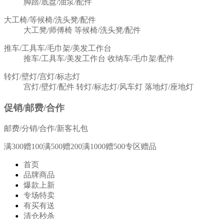
脚踏/底盘/油泵/配件
大工椅/等候椅/洗头凳/配件
大工凳/师傅椅
等候椅/洗头凳/配件
推车/工具车/毛巾架/美发工作台
推车/工具车/美发工作台
收纳车/毛巾架/配件
转灯/壁灯/宫灯/标志灯
宫灯/壁灯/配件
转灯/标志灯/风车灯
落地灯/座地灯
促销/邮费/合作
邮费/分销/合作/新客礼包
满300赠100满500赠200满1000赠500专区赠品
首页
品牌商品
爆款上新
专场特卖
有买有送
清仓秒杀