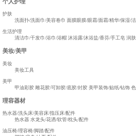
个人护理
护肤
洗面扑/洗面巾/美容卷巾
面膜眼膜/眼霜/面霜/精华/保湿/
生活护理
清洁巾/干发巾/浴巾/浴帽
沐浴露/沐浴盐/香芬/手工皂
润肤
美妆/美甲
美妆
美妆工具
美甲
甲油彩胶
雕花胶/可卸胶/底胶/封胶
美甲装饰/贴纸/钻饰
色
理容器材
热水器/洗头床/美容床/指压床/配件
热水器
水龙头/花洒/软管/枕头/配件
油压椅/理容椅/脚踏/配件