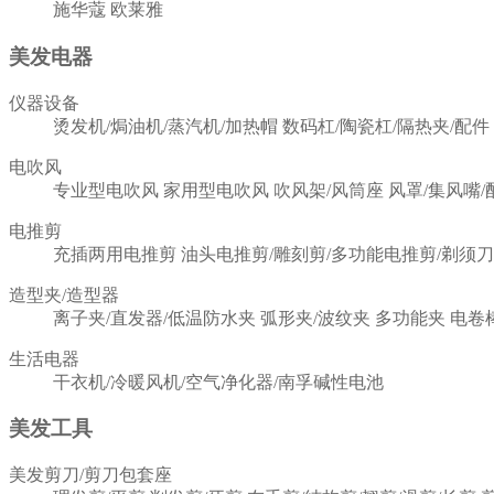
施华蔻
欧莱雅
美发电器
仪器设备
烫发机/焗油机/蒸汽机/加热帽
数码杠/陶瓷杠/隔热夹/配件
电吹风
专业型电吹风
家用型电吹风
吹风架/风筒座
风罩/集风嘴/
电推剪
充插两用电推剪
油头电推剪/雕刻剪/多功能电推剪/剃须刀
造型夹/造型器
离子夹/直发器/低温防水夹
弧形夹/波纹夹
多功能夹
电卷
生活电器
干衣机/冷暖风机/空气净化器/南孚碱性电池
美发工具
美发剪刀/剪刀包套座