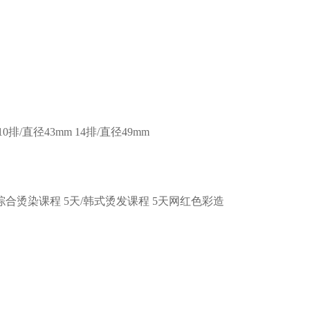
10排/直径43mm
14排/直径49mm
/综合烫染课程
5天/韩式烫发课程
5天网红色彩造