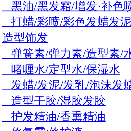
黑油/黑发霜/增发·补色
打蜡/彩喷/彩色发蜡发
造型饰发
弹簧素/弹力素/造型素/
啫喱水/定型水/保湿水
发蜡/发泥/发乳/泡沫发
造型干胶/湿胶发胶
护发精油/香熏精油