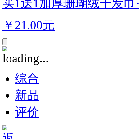
买1送1加厚珊瑚绒干发巾·
￥
21.00元
综合
新品
评价