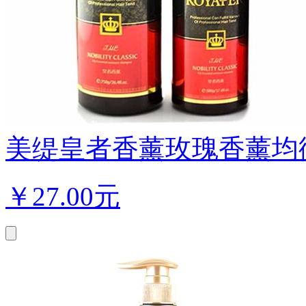
美缇皇者香薰玫瑰香薰均衡修
￥
27.00元