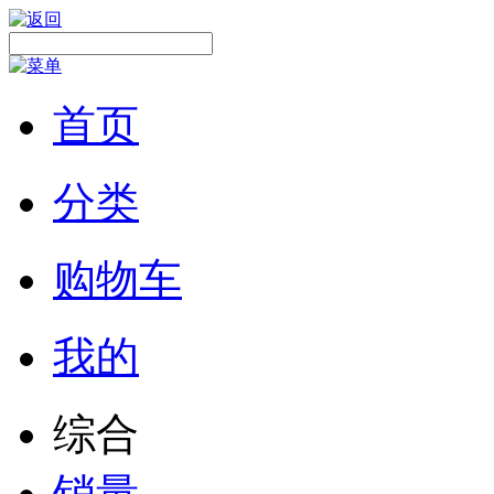
首页
分类
购物车
我的
综合
销量