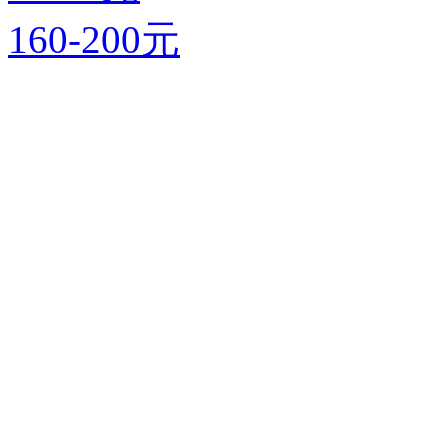
160-200元