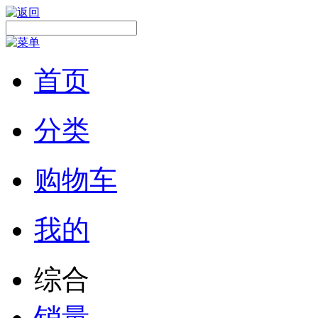
首页
分类
购物车
我的
综合
销量