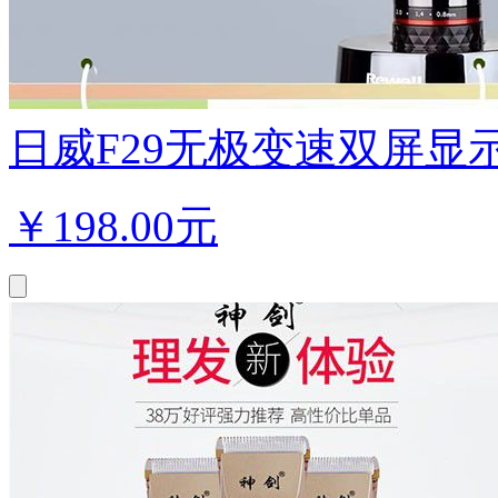
日威F29无极变速双屏显示
￥
198.00元