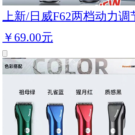
上新/日威F62两档动力调节
￥
69.00元